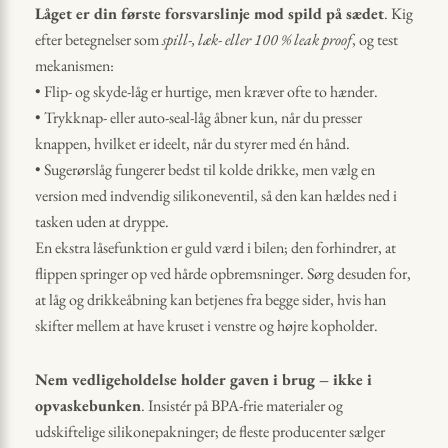
Låget er din første forsvarslinje mod spild på sædet
. Kig
efter betegnelser som
spill-, læk- eller 100 % leak proof
, og test
mekanismen:
• Flip- og skyde-låg er hurtige, men kræver ofte to hænder.
• Trykknap- eller auto-seal-låg åbner kun, når du presser
knappen, hvilket er ideelt, når du styrer med én hånd.
• Sugerørslåg fungerer bedst til kolde drikke, men vælg en
version med indvendig silikoneventil, så den kan hældes ned i
tasken uden at dryppe.
En ekstra låsefunktion er guld værd i bilen; den forhindrer, at
flippen springer op ved hårde opbremsninger. Sørg desuden for,
at låg og drikkeåbning kan betjenes fra begge sider, hvis han
skifter mellem at have kruset i venstre og højre kopholder.
Nem vedligeholdelse holder gaven i brug – ikke i
opvaskebunken
. Insistér på BPA-frie materialer og
udskiftelige silikonepakninger; de fleste producenter sælger