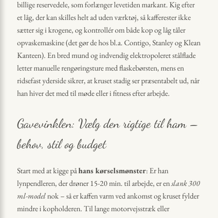
billige reservedele, som forlænger levetiden markant. Kig efter
et låg, der kan skilles helt ad uden værktøj, så kafferester ikke
sætter sig i krogene, og kontrollér om både kop og låg tåler
opvaskemaskine (det gør de hos bl.a. Contigo, Stanley og Klean
Kanteen). En bred mund og indvendig elektropoleret stålflade
letter manuelle rengøringsture med flaskebørsten, mens en
ridsefast yderside sikrer, at kruset stadig ser præsentabelt ud, når
han hiver det med til møde eller i fitness efter arbejde.
Gavevinklen: Vælg den rigtige til ham –
behov, stil og budget
Start med at kigge på
hans kørselsmønster
: Er han
lynpendleren, der drøner 15-20 min. til arbejde, er en
slank 300
ml-model
nok – så er kaffen varm ved ankomst og kruset fylder
mindre i kopholderen. Til lange motorvejsstræk eller