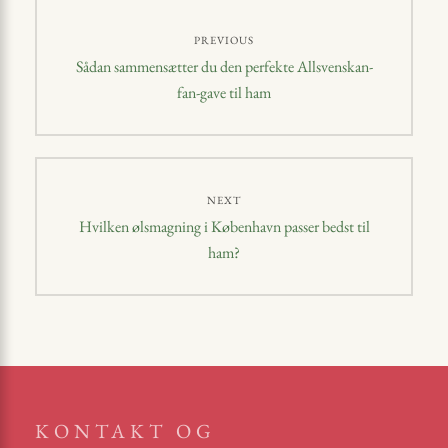
Indlægsnavigation
PREVIOUS
Previous
Sådan sammensætter du den perfekte Allsvenskan-
post:
fan-gave til ham
NEXT
Next
Hvilken ølsmagning i København passer bedst til
post:
ham?
KONTAKT OG