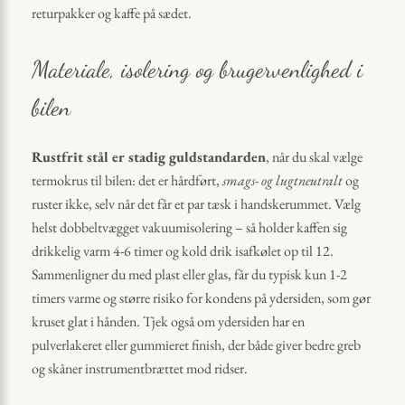
returpakker og kaffe på sædet.
Materiale, isolering og brugervenlighed i
bilen
Rustfrit stål er stadig guldstandarden
, når du skal vælge
termokrus til bilen: det er hårdført,
smags- og lugtneutralt
og
ruster ikke, selv når det får et par tæsk i handskerummet. Vælg
helst dobbeltvægget vakuumisolering – så holder kaffen sig
drikkelig varm 4-6 timer og kold drik isafkølet op til 12.
Sammenligner du med plast eller glas, får du typisk kun 1-2
timers varme og større risiko for kondens på ydersiden, som gør
kruset glat i hånden. Tjek også om ydersiden har en
pulverlakeret eller gummieret finish, der både giver bedre greb
og skåner instrumentbrættet mod ridser.