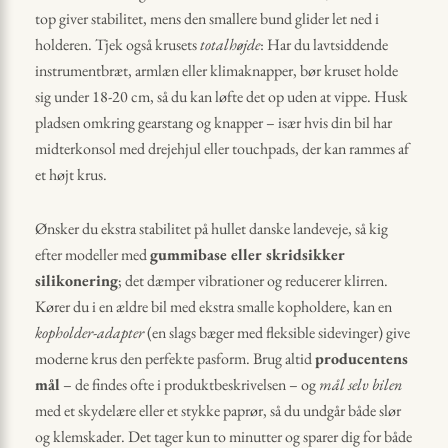
top giver stabilitet, mens den smallere bund glider let ned i
holderen. Tjek også krusets
totalhøjde
: Har du lavtsiddende
instrumentbræt, armlæn eller klimaknapper, bør kruset holde
sig under 18-20 cm, så du kan løfte det op uden at vippe. Husk
pladsen omkring gearstang og knapper – især hvis din bil har
midterkonsol med drejehjul eller touchpads, der kan rammes af
et højt krus.
Ønsker du ekstra stabilitet på hullet danske landeveje, så kig
efter modeller med
gummibase eller skridsikker
silikonering
; det dæmper vibrationer og reducerer klirren.
Kører du i en ældre bil med ekstra smalle kopholdere, kan en
kopholder-adapter
(en slags bæger med fleksible sidevinger) give
moderne krus den perfekte pasform. Brug altid
producentens
mål
– de findes ofte i produkt­beskrivelsen – og
mål selv bilen
med et skydelære eller et stykke paprør, så du undgår både slør
og klemskader. Det tager kun to minutter og sparer dig for både