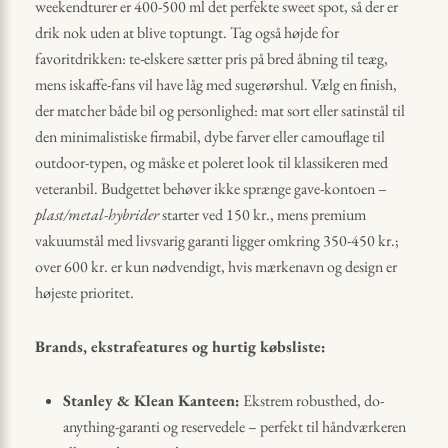
weekendturer er 400-500 ml det perfekte sweet spot, så der er
drik nok uden at blive top­tungt. Tag også højde for
favoritdrikken: te-elskere sætter pris på bred åbning til teæg,
mens iskaffe-fans vil have låg med sugerørs­hul. Vælg en finish,
der matcher både bil og personlighed: mat sort eller satin­stål til
den minimalistiske firmabil, dybe farver eller camouflage til
outdoor-typen, og måske et poleret look til klassikeren med
veteranbil. Budgettet behøver ikke sprænge gave-kontoen –
plast/metal-hybrider
starter ved 150 kr., mens premium
vakuumstål med livsvarig garanti ligger omkring 350-450 kr.;
over 600 kr. er kun nødvendigt, hvis mærkenavn og design er
højeste prioritet.
Brands, ekstra­features og hurtig købsliste:
Stanley & Klean Kanteen:
Ekstrem robusthed, do-
anything-garanti og reservedele – perfekt til håndværkeren