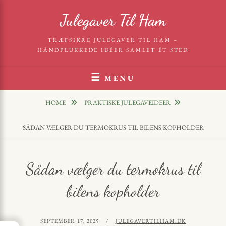
Skip
Julegaver Til Ham
to
content
TRÆFSIKRE JULEGAVER TIL HAM –
HÅNDPLUKKEDE IDÉER SAMLET ÉT STED
MENU
HOME
PRAKTISKE JULEGAVEIDEER
SÅDAN VÆLGER DU TERMOKRUS TIL BILENS KOPHOLDER
Sådan vælger du termokrus til
bilens kopholder
POSTED
BY
SEPTEMBER 17, 2025
JULEGAVERTILHAM.DK