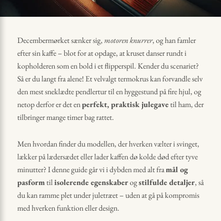
Decembermørket sænker sig,
motoren knurrer
, og han famler
efter sin kaffe – blot for at opdage, at kruset danser rundt i
kopholderen som en bold i et flipperspil. Kender du scenariet?
Så er du langt fra alene! Et velvalgt termokrus kan forvandle selv
den mest sneklædte pendler­tur til en hyggestund på fire hjul, og
netop derfor er det en
perfekt, praktisk julegave
til ham, der
tilbringer mange timer bag rattet.
Men hvordan finder du modellen, der hverken vælter i svinget,
lækker på lædersædet eller lader kaffen dø kolde død efter tyve
minutter? I denne guide går vi i dybden med alt fra
mål og
pasform
til
isolerende egenskaber
og
stilfulde detaljer
, så
du kan ramme plet under juletræet – uden at gå på kompromis
med hverken funktion eller design.