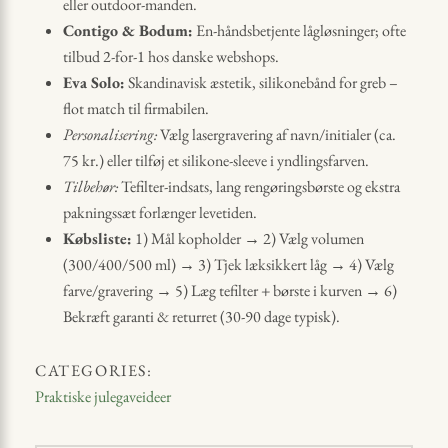
eller outdoor-manden.
Contigo & Bodum:
En-håndsbetjente lågløsninger; ofte
tilbud 2-for-1 hos danske webshops.
Eva Solo:
Skandinavisk æstetik, silikonebånd for greb –
flot match til firmabilen.
Personalisering:
Vælg lasergravering af navn/initialer (ca.
75 kr.) eller tilføj et silikone-sleeve i yndlingsfarven.
Tilbehør:
Tefilter-indsats, lang rengøringsbørste og ekstra
pakningssæt forlænger levetiden.
Købsliste:
1) Mål kopholder → 2) Vælg volumen
(300/400/500 ml) → 3) Tjek læk­sikkert låg → 4) Vælg
farve/gravering → 5) Læg tefilter + børste i kurven → 6)
Bekræft garanti & returret (30-90 dage typisk).
CATEGORIES:
Praktiske julegaveideer