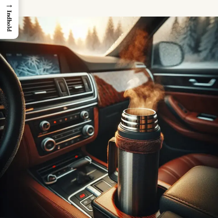
→
ON
Indhold