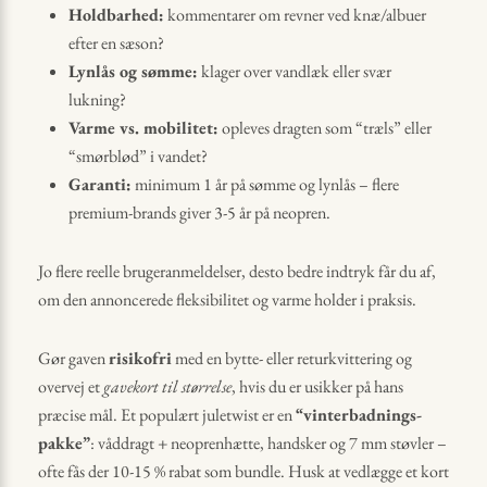
Holdbarhed:
kommentarer om revner ved knæ/albuer
efter en sæson?
Lynlås og sømme:
klager over vandlæk eller svær
lukning?
Varme vs. mobilitet:
opleves dragten som “træls” eller
“smørblød” i vandet?
Garanti:
minimum 1 år på sømme og lynlås – flere
premium-brands giver 3-5 år på neopren.
Jo flere reelle brugeranmeldelser, desto bedre indtryk får du af,
om den annoncerede fleksibilitet og varme holder i praksis.
Gør gaven
risikofri
med en bytte- eller returkvittering og
overvej et
gavekort til størrelse
, hvis du er usikker på hans
præcise mål. Et populært juletwist er en
“vinterbadnings-
pakke”
: våddragt + neoprenhætte, handsker og 7 mm støvler –
ofte fås der 10-15 % rabat som bundle. Husk at vedlægge et kort