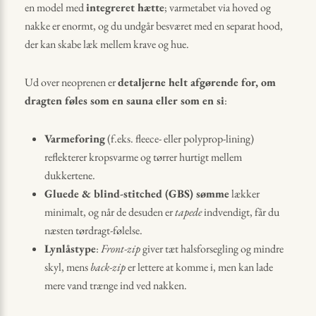
en model med
integreret hætte
; varmetabet via hoved og
nakke er enormt, og du undgår besværet med en separat hood,
der kan skabe læk mellem krave og hue.
Ud over neoprenen er
detaljerne helt afgørende for, om
dragten føles som en sauna eller som en si
:
Varmeforing
(f.eks. fleece- eller polyprop-lining)
reflekterer kropsvarme og tørrer hurtigt mellem
dukkertene.
Gluede & blind-stitched (GBS) sømme
lækker
minimalt, og når de desuden er
tapede
indvendigt, får du
næsten tørdragt-følelse.
Lynlåstype
:
Front-zip
giver tæt halsforsegling og mindre
skyl, mens
back-zip
er lettere at komme i, men kan lade
mere vand trænge ind ved nakken.