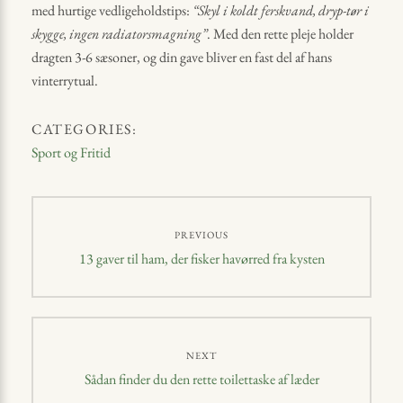
med hurtige vedligeholdstips:
“Skyl i koldt ferskvand, dryp-tør i
skygge, ingen radiatorsmagning”
. Med den rette pleje holder
dragten 3-6 sæsoner, og din gave bliver en fast del af hans
vinterrytual.
CATEGORIES:
Sport og Fritid
Indlægsnavigation
PREVIOUS
Previous
13 gaver til ham, der fisker havørred fra kysten
post:
NEXT
Next
Sådan finder du den rette toilettaske af læder
post: