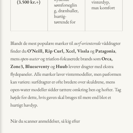
(3.500 kr.+)
vinterdyp,
sømforseglin
max komfort
g, drænhuller,
hurtig-
tørrende for
Blandt de mest populære mærker til
surf-orienterede
våddragter
finder du
O’Neill, Rip Curl, Xcel, Vissla
og
Patagonia
,
mens
open-water
og triatlon-fokuserede brands som
Orca,
Zone3, Blueseventy
og
Huub
leverer dragter med ekstra
flydepaneler. Alle mærker laver vintermodeller, men pasformen
kan variere: surfdragter er ofte bredere over skuldrene, mens
open-water modeller sidder tættere omkring ben og hofter. Tag
højde for dette, hvis gaven skal bruges til mere end blot et
hurtigt havdyp.
Når du scanner anmeldelser, så kig efter