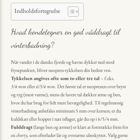
Indholdsfortegnelse
Hvad kendetegner en god våddragt til
vinterbadning?
Når vandet i de danske fjorde og havne dykker ned mod
frysepunktet, bliver neopren-tykkelsen din bedste ven.
Tykkelsen angives ofte som to eller tre tal
– f.eks.
5/4 mm
eller
6/5/4 mm
. Det første tal er neoprenen over bryst
og ryg (mest varme), mens de lavere tal dækker arme og ben,
hvor du har brug for lidt mere bevægelighed. Til regelmæssig
vinterbadning anbefales minimum 5 mm over kernen; er du
kuldskær eller hopper i nær isflager, går du op i 6/5/4 mm.
Fulddragt
(lange ben og ærmer) er klart at foretrække frem for
en
shorty
, som efterlader lår og overarme ubeskyttet. Vælg gerne