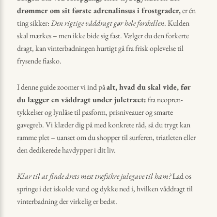
drømmer om sit første adrenalinsus i frostgrader,
er én
ting sikker:
Den rigtige våddragt gør hele forskellen
. Kulden
skal mærkes – men ikke bide sig fast. Vælger du den forkerte
dragt, kan vinterbadningen hurtigt gå fra frisk oplevelse til
frysende fiasko.
I denne guide zoomer vi ind på
alt, hvad du skal vide, før
du lægger en våddragt under juletræet:
fra neopren-
tykkelser og lynlåse til pasform, prisniveauer og smarte
gavegreb. Vi klæder dig på med konkrete råd, så du trygt kan
ramme plet – uanset om du shopper til surferen, triatleten eller
den dedikerede havdypper i dit liv.
Klar til at finde årets mest træfsikre julegave til ham?
Lad os
springe i det iskolde vand og dykke ned i, hvilken våddragt til
vinterbadning der virkelig er bedst.