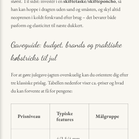
størst. Til sidst: investér i en
skiftetaske/skifteponcho
, så
han kan hoppe i dragten uden sand og småsten, og skyl altid
neoprenen i koldt ferskvand efter brug – det bevarer både
pasform og elasticitet til næste dukkert.
Gaveguide: budget, brands og praktiske
købstricks til jul
For at gøre julegave-jagten overskuelig kan du orientere dig efter
tre klassiske prislag. Tabellen nedenfor viser ca.-priser og hvad
du kan forvente at få for pengene:
Typiske
Prisniveau
Målgruppe
features
4/3-5/4 mm