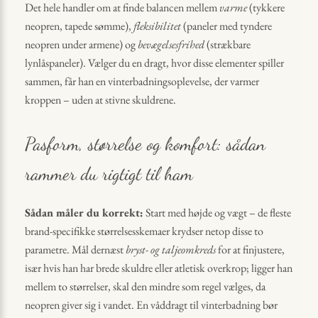
Det hele handler om at finde balancen mellem
varme
(tykkere
neopren, tapede sømme),
fleksibilitet
(paneler med tyndere
neopren under armene) og
bevægelsesfrihed
(strækbare
lynlåspaneler). Vælger du en dragt, hvor disse elementer spiller
sammen, får han en vinterbadningsoplevelse, der varmer
kroppen – uden at stivne skuldrene.
Pasform, størrelse og komfort: sådan
rammer du rigtigt til ham
Sådan måler du korrekt:
Start med højde og vægt – de fleste
brand-specifikke størrelsesskemaer krydser netop disse to
parametre. Mål dernæst
bryst- og taljeomkreds
for at finjustere,
især hvis han har brede skuldre eller atletisk overkrop; ligger han
mellem to størrelser, skal den mindre som regel vælges, da
neopren giver sig i vandet. En våddragt til vinterbadning bør