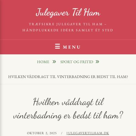
Skip
Julegaver Til Ham
to
content
TRÆFSIKRE JULEGAVER TIL HAM –
HÅNDPLUKKEDE IDÉER SAMLET ÉT STED
MENU
HOME
SPORT OG FRITID
HVILKEN VÅDDRAGT TIL VINTERBADNING ER BEDST TIL HAM?
Hvilken våddragt til
vinterbadning er bedst til ham?
POSTED
BY
OKTOBER 2, 2025
JULEGAVERTILHAM.DK