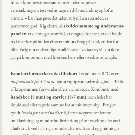
føles «kompressionsstram», men uden at presse
vejrtrækningen; test ved at tage en dyb indånding og løfte
armene – kan han gøre det uden at lynlåsen spænder, er
pasformen god. Kig ekstra på
skuldersømme og underarms-
paneler
: er der meget stoffold, er dragten for stor; er der hvide
trykmærker på huden efter et minuts brug på land, er den for
lille. Vælg om nødvendigt «tall/short»-varianter, så han ikke
går på kompromis med hverken ben- eller overkropslængde.
Komfortforstærkere & tilbehør:
I vand under 8 °C er en
neoprenhætte på 3-5 mm
lige så vigtig som selve dragten – 30 %
af kropsvarmen forsvinder ellers via hovedet. Kombinér med
handsker (5 mm) og støvler (5-7 mm)
, som helst har
liquid-seal eller tapede sømme for at minimere skyl. Brug et
tyndt
baselayer i merino eller 0,5 mm neopren
for lettere
omklædning og mindre hudirritation; påfør vaseline eller anti-
chafe-stick ved hals og armhuler, hvor saltvand og gnidning er