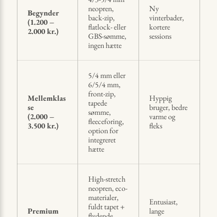
neopren,
Ny
Begynder
back-zip,
vinterbader,
(1.200 –
flatlock- eller
kortere
2.000 kr.)
GBS-sømme,
sessions
ingen hætte
5/4 mm eller
6/5/4 mm,
front-zip,
Mellemklas
Hyppig
tapede
se
bruger, bedre
sømme,
(2.000 –
varme og
fleeceforing,
3.500 kr.)
fleks
option for
integreret
hætte
High-stretch
neopren, eco-
materialer,
Entusiast,
fuldt tapet +
Premium
lange
flydende