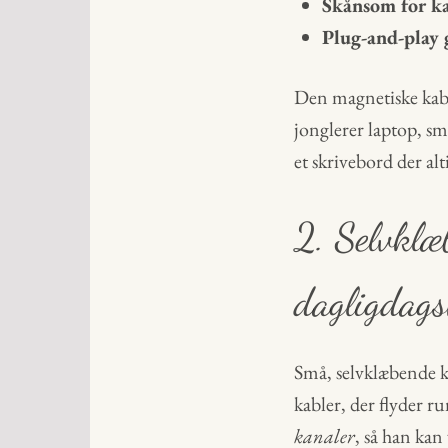
Skånsom for ka
Plug-and-play 
Den magnetiske kabe
jonglerer laptop, sm
et skrivebord der a
2. Selvklæb
dagligdags
Små, selvklæbende ka
kabler, der flyder 
kanaler
, så han kan