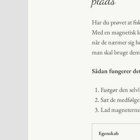
plads
Har du prøvet at fis
Med en magnetisk kab
når de nærmer sig 
man skal bruge dem
Sådan fungerer de
Fastgør den selv
Sæt de medfølgen
Lad magneterne g
Egenskab