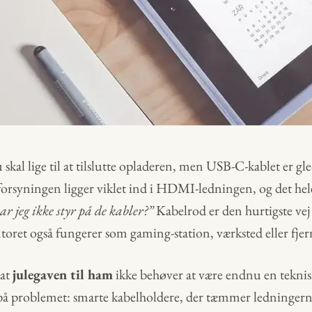
skal lige til at tilslutte opladeren, men USB-C-kablet er gl
orsyningen ligger viklet ind i HDMI-ledningen, og det hele
ar jeg ikke styr på de kabler?”
Kabelrod er den hurtigste vej 
oret også fungerer som gaming-station, værksted eller fjer
 at
julegaven til ham
ikke behøver at være endnu en tekni
å problemet: smarte kabelholdere, der tæmmer ledningerne 