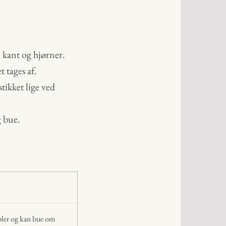
 kant og hjørner.
t tages af.
ikket lige ved
g bue.
bler og kan bue om