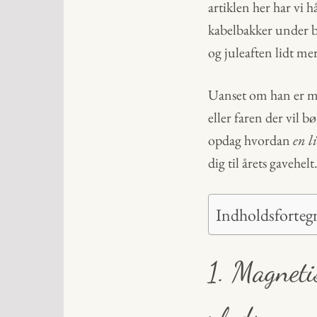
artiklen her har vi
kabelbakker under b
og juleaften lidt me
Uanset om han er mi
eller faren der vil 
opdag hvordan
en l
dig til årets gavehelt
Indholdsforteg
1. Magneti