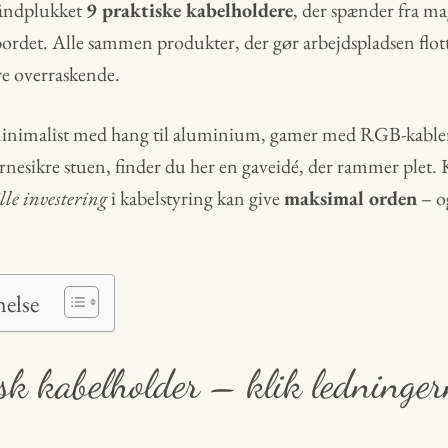
 håndplukket
9 praktiske kabelholdere
, der spænder fra mag
ordet. Alle sammen produkter, der gør arbejdspladsen flott
re overraskende.
nimalist med hang til aluminium, gamer med RGB-kabler i
børnesikre stuen, finder du her en gaveidé, der rammer plet. 
ille investering
i kabelstyring kan give
maksimal orden
– o
.
nelse
sk kabelholder – klik ledninger