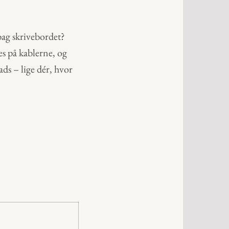
 bag skrivebordet?
es på kablerne, og
ds – lige dér, hvor