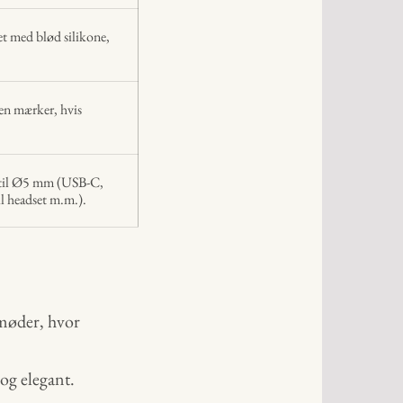
t med blød silikone,
en mærker, hvis
op til Ø5 mm (USB-C,
l headset m.m.).
omøder, hvor
og elegant.