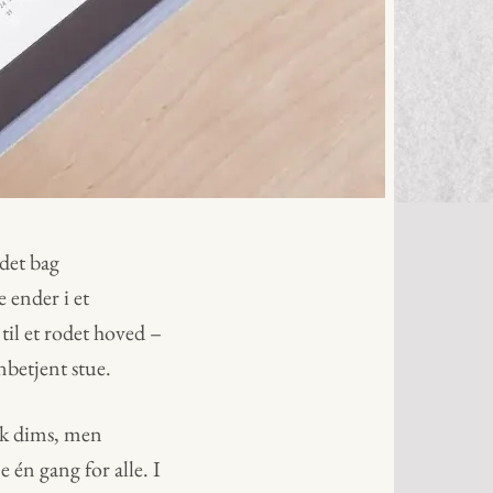
edet bag
 ender i et
til et rodet hoved –
nbetjent stue.
sk dims, men
én gang for alle. I