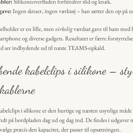
bler:
Silikoneoverfladen forhindrer slid og knæk.
gave:
Ingen skruer, ingen værktøj – han sætter den op på u
lholder er en lille, men
virkelig
værdsat gave til ham med
artphone og diverse gadgets. Resultatet er færre forstyrrels
ltid ser indbydende ud til næste TEAMS-opkald.
ende kabelclips i silikone – sty
kablerne
belclips i silikone er den hurtige og næsten usynlige måde a
rundt på bordpladen dag ud og dag ind. De findes i udgaver
 vælge præcis den kapacitet, der passer til opsætningen.