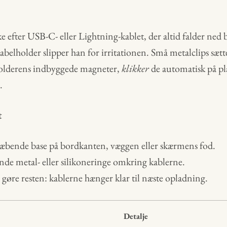
ke efter USB-C- eller Lightning-kablet, der altid falder ned
elholder slipper han for irritationen. Små metalclips sætt
holderens indbyggede magneter,
klikker
de automatisk på pla
.
t
læbende base på bordkanten, væggen eller skærmens fod.
de metal- eller silikoneringe omkring kablerne.
øre resten: kablerne hænger klar til næste opladning.
Detalje