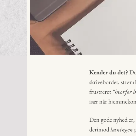
Kender du det?
Du 
skrivebordet, strømf
frustreret
“hvorfor h
især når hjemmekont
Den gode nyhed er,
derimod
løsningen
p