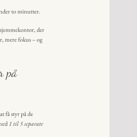
nder to minutter.
 hjemmekontor, der
er, mere fokus – og
r på
t få styr på de
 med
1 til 5 separate