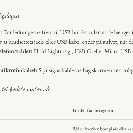
ligdagen
r:
Før ledningerne frem til USB-hub’en uden at de hænger i
r at headsettets jack- eller USB-kabel ender på gulvet, når de
elefon/tablet:
Hold Lightning-, USB-C- eller Micro-USB-st
mikrofonkabel:
Styr signal­kablerne bag skærmen i én roli
 det bedste materiale
Fordel for brugeren
Ridser hverken bordplade eller ka