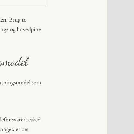
den.
Brug to
penge og hovedpine
gsmodel
slutningsmodel som
elefonsvarerbesked
noget, er det