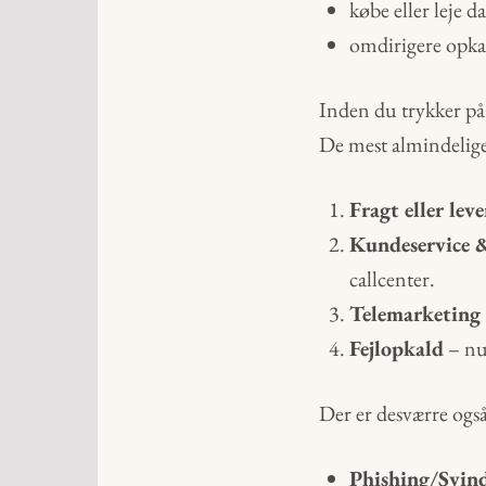
købe eller leje 
omdirigere opkal
Inden du trykker på “
De mest almindelige 
Fragt eller lev
Kundeservice 
callcenter.
Telemarketing
Fejlopkald
– num
Der er desværre også
Phishing/Svind