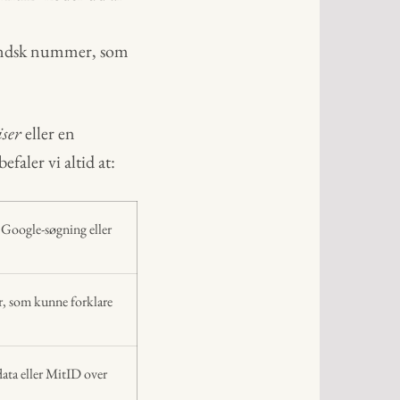
nlandsk nummer, som
iser
eller en
faler vi altid at:
Google-søgning eller
r, som kunne forklare
ata eller MitID over