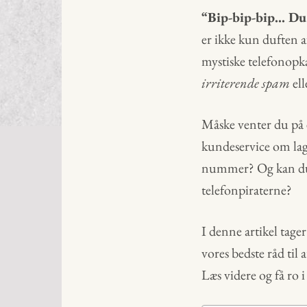
“Bip-bip-bip… Du 
er ikke kun duften 
mystiske telefonopka
irriterende spam
ell
Måske venter du på 
kundeservice om lag
nummer? Og kan du ro
telefonpiraterne?
I denne artikel tage
vores bedste råd til
Læs videre og få ro