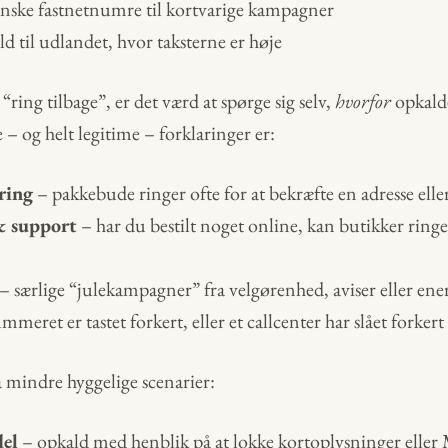
danske fastnetnumre til kortvarige kampagner
d til udlandet, hvor taksterne er høje
ring tilbage”, er det værd at spørge sig selv,
hvorfor
opkalde
– og helt legitime – forklaringer er:
ering
– pakkebude ringer ofte for at bekræfte en adresse elle
& support
– har du bestilt noget online, kan butikker ringe 
– særlige “julekampagner” fra velgørenhed, aviser eller ener
meret er tastet forkert, eller et callcenter har slået forkert
 mindre hyggelige scenarier:
el
– opkald med henblik på at lokke kortoplysninger eller