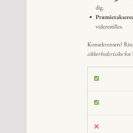
dig.
Præmietaksered
viderestilles.
Konsekvensen? Ringe
sikkerhedsrisiko
for 