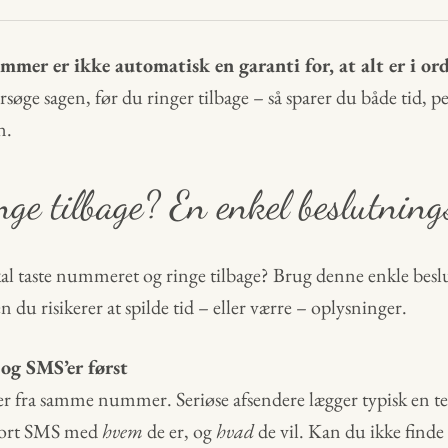
mer er ikke automatisk en garanti for, at alt er i or
søge sagen, før du ringer tilbage – så sparer du både tid, 
n.
inge tilbage? En enkel beslutnin
al taste nummeret og ringe tilbage? Brug denne enkle be
den du risikerer at spilde tid – eller værre – oplysninger.
 og SMS’er først
er fra samme nummer. Seriøse afsendere lægger typisk en t
 kort SMS med
hvem
de er, og
hvad
de vil. Kan du ikke finde 