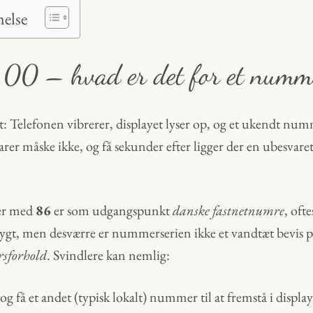
nelse
00 – hvad er det for et numm
et: Telefonen vibrerer, displayet lyser op, og et ukendt nu
rer måske ikke, og få sekunder efter ligger der en ubesvare
er med
86
er som udgangspunkt
danske fastnetnumre
, ofte
trygt, men desværre er nummerserien ikke et vandtæt bevis 
ørsforhold
. Svindlere kan nemlig:
og få et andet (typisk lokalt) nummer til at fremstå i display