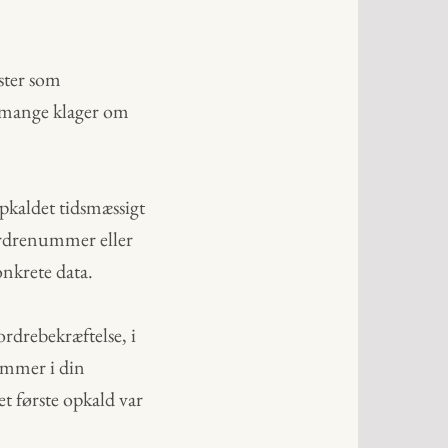
ster som
u mange klager om
opkaldet tidsmæssigt
 ordrenummer eller
onkrete data.
rdrebekræftelse, i
mmer i din
et første opkald var