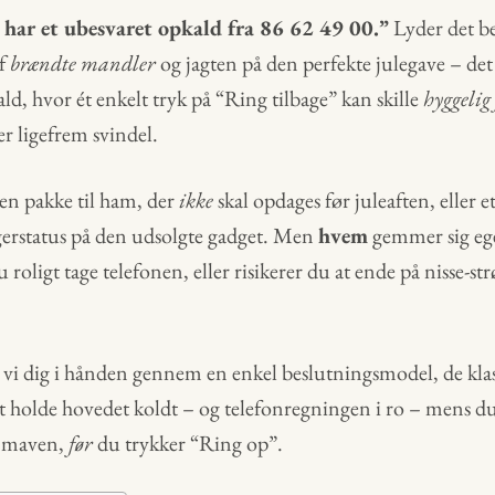
har et ubesvaret opkald fra 86 62 49 00.”
Lyder det b
af
brændte mandler
og jagten på den perfekte julegave – det
ld, hvor ét enkelt tryk på “Ring tilbage” kan skille
hyggelig
er ligefrem svindel.
en pakke til ham, der
ikke
skal opdages før juleaften, eller e
erstatus på den udsolgte gadget. Men
hvem
gemmer sig ege
ligt tage telefonen, eller risikerer du at ende på nisse-s
r vi dig i hånden gennem en enkel beslutningsmodel, de klas
 at holde hovedet koldt – og telefonregningen i ro – mens du
 i maven,
før
du trykker “Ring op”.