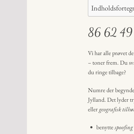
Indholdsforteg
86 62 49 
Vi har alle prøvet d
– toner frem. Du sva
du ringe tilbage?
Numre der begynd
Jylland. Det lyder 
eller
geografisk tilh
benytte
spoofing