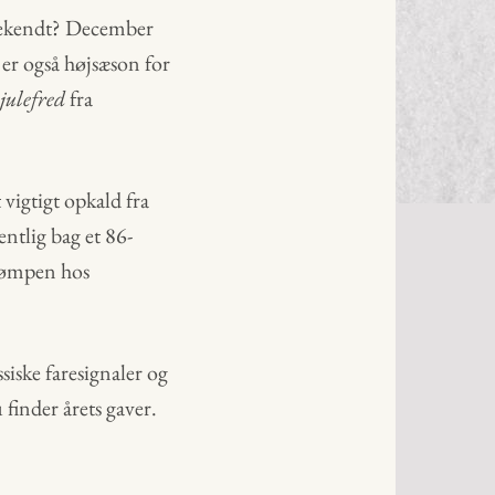
ekendt? December
 er også højsæson for
 julefred
fra
t vigtigt opkald fra
ntlig bag et 86-
trømpen hos
siske faresignaler og
 finder årets gaver.