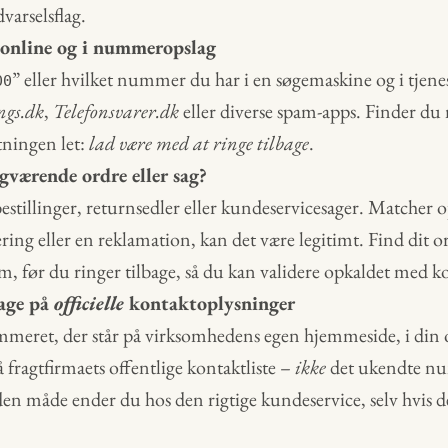
dvarselsflag.
nline og i nummer­opslag
” eller hvilket nummer du har i en søgemaskine og i tjene
00
gs.dk
,
Telefonsvarer.dk
eller diverse spam-apps. Finder d
utningen let:
lad være med at ringe tilbage
.
gværende ordre eller sag?
estillinger, returnsedler eller kundeservicesager. Matcher 
ering eller en reklama­tion, kan det være legitimt. Find dit
em, før du ringer tilbage, så du kan validere opkaldet med k
bage på
officielle
kontaktoplysninger
meret, der står på virksomhedens egen hjemmeside, i din o
å fragtfirmaets offentlige kontaktliste –
ikke
det ukendte nu
 den måde ender du hos den rigtige kundeservice, selv hvis d