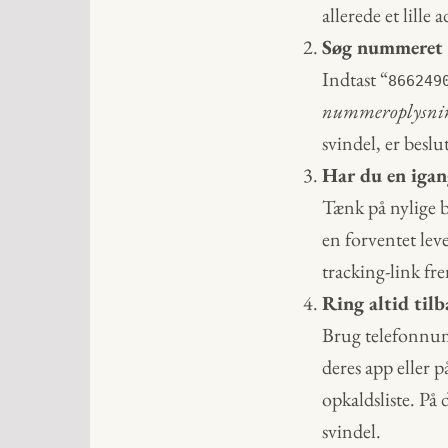
allerede et lille a
Søg nummeret o
Indtast “
866249
nummeroplysnin
svindel, er besl
Har du en igan
Tænk på nylige b
en forventet lev
tracking-link fr
Ring altid til
Brug telefonnum
deres app eller p
opkaldsliste. På
svindel.