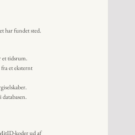
t har fundet sted.
r et tidsrum.
fra et eksternt
giselskaber.
 i databasen.
 MitID-koder ud af