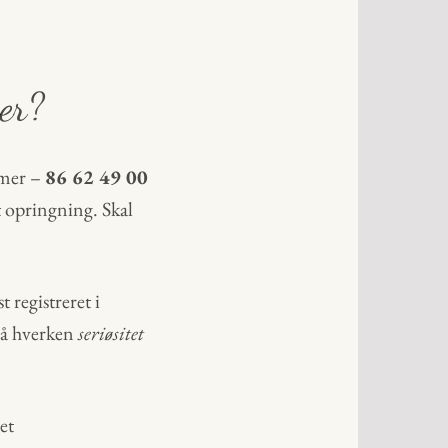
er?
mmer –
86 62 49 00
t opringning. Skal
st registreret i
på hverken
seriøsitet
et