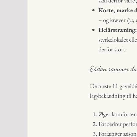
skal derfor være
Korte, mørke d
– og kræver
lys,
Helårstræning:
styrkelokalet el
derfor stort.
Sådan rammer du 
De næste 11 gaveidé
lag-beklædning til he
Øger komforten, 
Forbedrer perfo
Forlænger sæsone