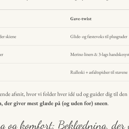
Gave-twist
der skiene
Glide- og fæstevoks til plusgrader
er
Merino liners & 3-lags handskesy
Rulleski + asfaltspidser til stavene
e afsnit, hvor vi folder hver idé ud og guider dig til den
 der giver mest glæde på (og uden for) sneen
.
 og komfort: Beklædning, der v