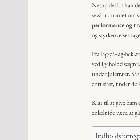
Netop derfor kan d
session, uanset om s
performance og t
og styrkeøvelser tag
Fra lag-på-lag-beklæ
vedligeholdelsesgrej,
under juletræet. Så 
entusiast, finder du 
Klar til at give ham
enkelt idé værd at gl
Indholdsforteg