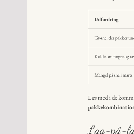
Udfordring
Tø-sne, der pakker un
Kulde om fingre og tæ
Mangel på sne i marts
Læs med i de kommend
pakkekombination,
Lag-på-lag