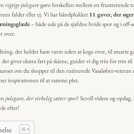
en
rigtige julegave
gøre forskellen mellem en frustrerende tu
neen falder eller ej. Vi har håndplukket
11 gaver, der øge
ræningsglæde
– både ude på de sjældne hvide spor og i off-s
er over.
dning, der holder ham varm uden at koge over, til smarte g
 der giver ekstra fart på skiene, guider vi dig trin for trin t
uanset om du shopper til den rutinerede Vasaløbet-veteran 
her inspirationen til at ramme plet.
 en
julegave, der virkelig sætter spor
? Scroll videre og opdag,
ide efter!
nelse