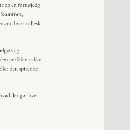
r og en fornøjelig
r komfort,
eason, hvor rulleski
adgets og
il den perfekte pakke
eller den spirende
 hvad der gør hver