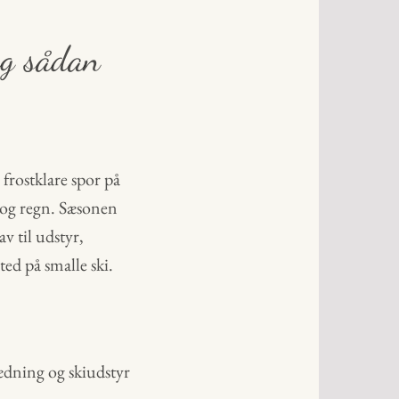
og sådan
frostklare spor på
r og regn. Sæsonen
av til udstyr,
ted på smalle ski.
lædning og skiudstyr