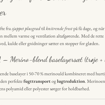
er
fte fra
sjappet plusgrad
til
knitrende frost
på få dage, og nå
en mellem varme og ventilation altafgørende. Med de rette 
ed, kulde eller gnidninger sætter en stopper for glæden.
 – Merino-blend baselayersæt (trøje + 
ddende baselayer i 50-70 % merinould kombineret med hurt
r den perfekte
fugttransport
og
lugtreduktion
. Merinoen
ens polyamid eller polyester sørger for holdbarhed.