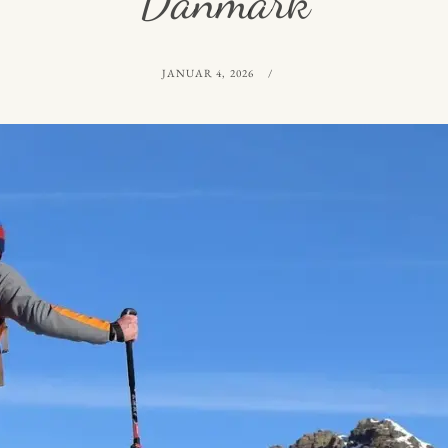
Danmark
POSTED
BY
JANUAR 4, 2026
ON