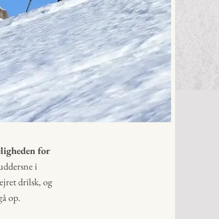
eligheden for
uddersne i
jret drilsk, og
gå op.