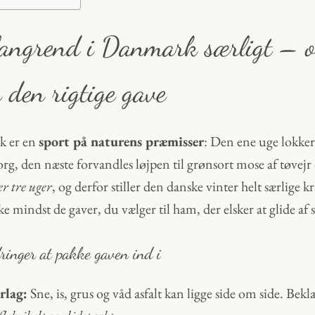
langrend i Danmark særligt – 
den rigtige gave
k er en
sport på naturens præmisser
: Den ene uge lokker 
rg, den næste forvandles løjpen til grønsort mose af tøvej
er tre uger
, og derfor stiller den danske vinter helt særlige kr
 mindst de gaver, du vælger til ham, der elsker at glide af s
ringer at pakke gaven ind i
rlag:
Sne, is, grus og våd asfalt kan ligge side om side. Bek