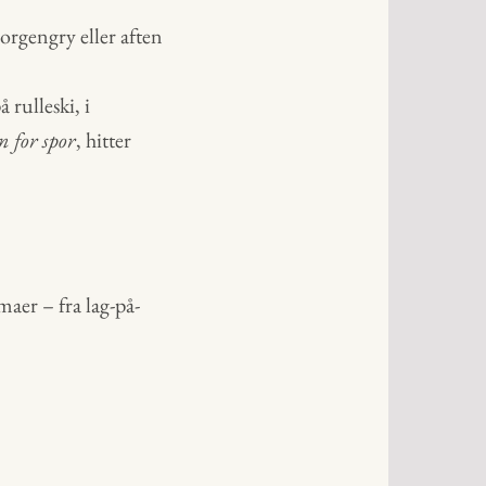
orgengry eller aften
rulleski, i
n for spor
, hitter
maer – fra lag-på-