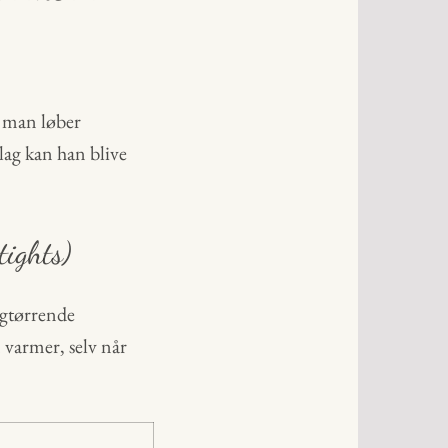
r man løber
lag kan han blive
tights)
igtørrende
 varmer, selv når