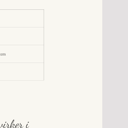
stem
irker i