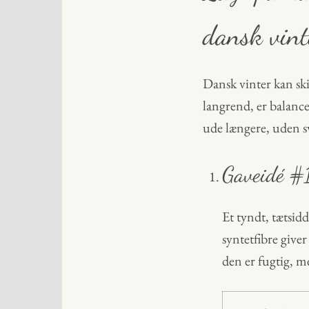
dansk vint
Dansk vinter kan ski
langrend, er balanc
ude længere, uden sv
Gaveidé #1
Et tyndt, tætsi
syntetfibre give
den er fugtig, m