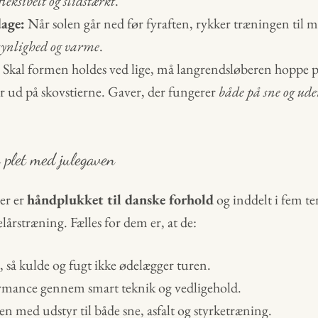
fleksibelt og slidstærkt
.
age:
Når solen går ned før fyraften, rykker træningen til m
 synlighed og varme
.
Skal formen holdes ved lige, må langrendsløberen hoppe på 
ler ud på skovstierne. Gaver, der fungerer
både på sne og ude
plet med julegaven
er er
håndplukket til danske forhold
og inddelt i fem te
lårstræning. Fælles for dem er, at de:
så kulde og fugt ikke ødelægger turen.
rmance gennem smart teknik og vedligehold.
n med udstyr til både sne, asfalt og styrketræning.