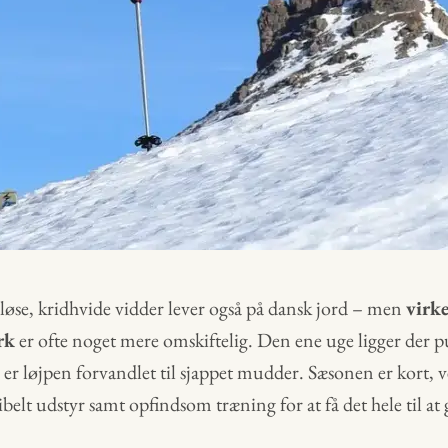
e, kridhvide vidder lever også på dansk jord – men
virk
rk
er ofte noget mere omskiftelig. Den ene uge ligger der p
er løjpen forvandlet til sjappet mudder. Sæsonen er kort, ve
belt udstyr samt opfindsom træning for at få det hele til at 