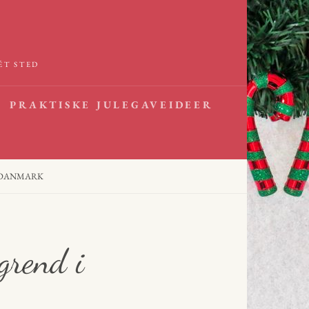
ÉT STED
PRAKTISKE JULEGAVEIDEER
I DANMARK
grend i